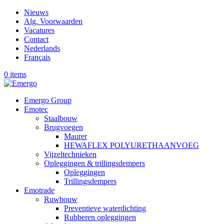
Nieuws
Alg. Voorwaarden
Vacatures
Contact
Nederlands
Français
0 items
Emergo Group
Emotec
Staalbouw
Brugvoegen
Maurer
HEWAFLEX POLYURETHAANVOEG
Vijzeltechnieken
Opleggingen & trillingsdempers
Opleggingen
Trillingsdempers
Emotrade
Ruwbouw
Preventieve waterdichting
Rubberen opleggingen