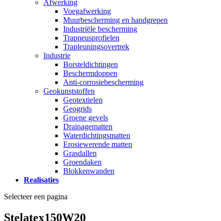
Afwerking
Voegafwerking
Muurbescherming en handgrepen
Industriële bescherming
Trapneusprofielen
Trapleuningsovertrek
Industrie
Borsteldichtingen
Beschermdoppen
Anti-corrosiebescherming
Geokunststoffen
Geotextielen
Geogrids
Groene gevels
Drainagematten
Waterdichtingsmatten
Erosiewerende matten
Grasdallen
Groendaken
Blokkenwanden
Realisaties
Selecteer een pagina
Stelatex150W20