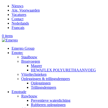
Nieuws
Alg. Voorwaarden
Vacatures
Contact
Nederlands
Français
0 items
Emergo Group
Emotec
Staalbouw
Brugvoegen
Maurer
HEWAFLEX POLYURETHAANVOEG
Vijzeltechnieken
Opleggingen & trillingsdempers
Opleggingen
Trillingsdempers
Emotrade
Ruwbouw
Preventieve waterdichting
Rubberen opleggingen