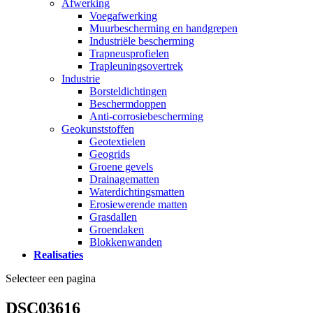
Afwerking
Voegafwerking
Muurbescherming en handgrepen
Industriële bescherming
Trapneusprofielen
Trapleuningsovertrek
Industrie
Borsteldichtingen
Beschermdoppen
Anti-corrosiebescherming
Geokunststoffen
Geotextielen
Geogrids
Groene gevels
Drainagematten
Waterdichtingsmatten
Erosiewerende matten
Grasdallen
Groendaken
Blokkenwanden
Realisaties
Selecteer een pagina
DSC03616